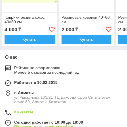
Коврики резина кокос
Резиновые коврики 40×60
Рези
40×60 см
см
см
4 000
2 000
2 0
₸
₸
Купить
Купить
О нас
Рейтинг не сформирован
Менее 5 отзывов за последний год
Работает с 10.02.2015
г. Алматы
ул.Рыскулова 103/21 ТЦ Бакорда Срой Сити 2 этаж,
офис 89, Алматы, Казахстан
Контакты
Сегодня работает с 10:00 до 18:00
Показать весь график работы