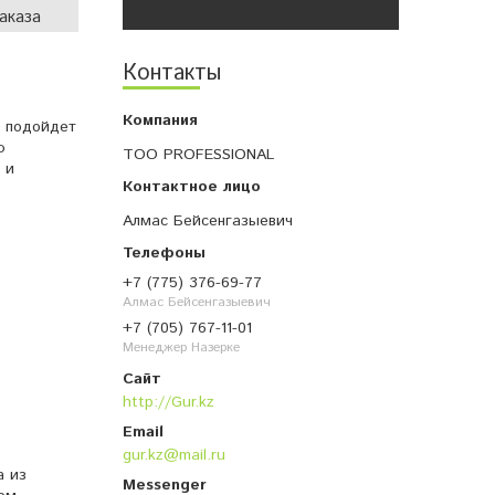
аказа
Контакты
о подойдет
ю
ТОО PROFESSIONAL
 и
Алмас Бейсенгазыевич
+7 (775) 376-69-77
Алмас Бейсенгазыевич
+7 (705) 767-11-01
Менеджер Назерке
http://Gur.kz
gur.kz@mail.ru
а из