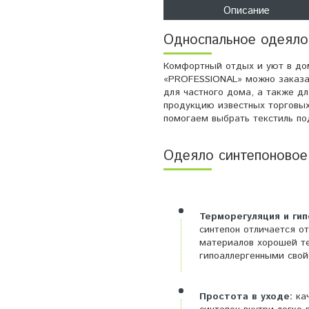
Описание
Односпальное одеяло
Комфортный отдых и уют в дом
«PROFESSIONAL» можно заказат
для частного дома, а также д
продукцию известных торговых
помогаем выбрать текстиль по
Одеяло синтепоновое
Терморегуляция и гип
синтепон отличается о
материалов хорошей т
гипоаллергенными свой
Простота в уходе:
кач