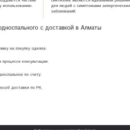
 поддаются частым
синтепона являются идеальным решени
у использованию.
для людей с симптомами аллергически
заболеваний.
односпального с доставкой в Алматы
вку на покупку одеяла.
 процессе консультации.
носпальное по счету.
особ доставки по РК.