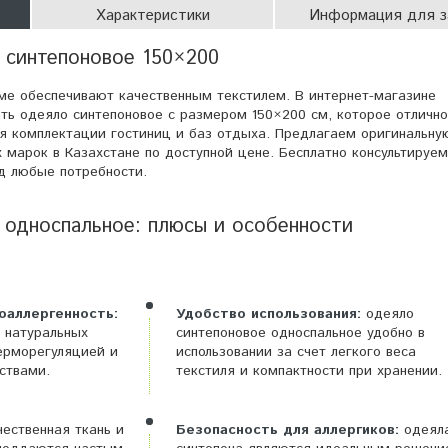
Характеристики
Информация для з
 синтепоновое 150×200
е обеспечивают качественным текстилем. В интернет-магазине
ь одеяло синтепоновое с размером 150×200 см, которое отличн
ля комплектации гостиниц и баз отдыха. Предлагаем оригинальну
 марок в Казахстане по доступной цене. Бесплатно консультируем
д любые потребности.
 односпальное: плюсы и особенности
оаллергенность:
Удобство использования:
одеяло
т натуральных
синтепоновое односпальное удобно в
ерморегуляцией и
использовании за счет легкого веса
ствами.
текстиля и компактности при хранении.
ественная ткань и
Безопасность для аллергиков:
одеял