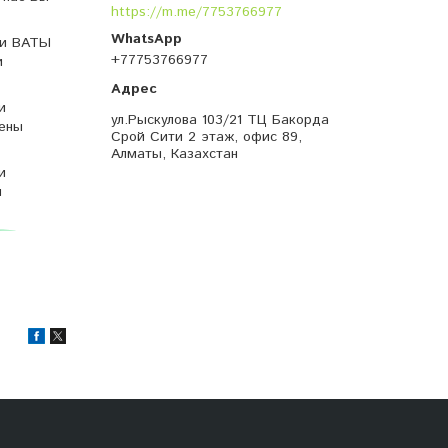
https://m.me/7753766977
 и ВАТЫ
+77753766977
и
и
ул.Рыскулова 103/21 ТЦ Бакорда
цены
Срой Сити 2 этаж, офис 89,
Алматы, Казахстан
и
и