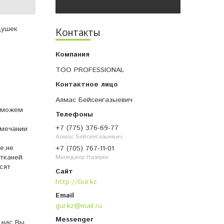
душек
Контакты
ря:
ТОО PROFESSIONAL
Алмас Бейсенгазыевич
 можем
+7 (775) 376-69-77
амечании
Алмас Бейсенгазыевич
е,не
+7 (705) 767-11-01
 тканей
Менеджер Назерке
сят
няют)
http://Gur.kz
gur.kz@mail.ru
 нас Вы