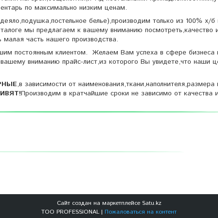
 инвентарь по максимально низким ценам.
еяло,подушка,постельное белье),производим только из 100% х/б
аталоге мы предлагаем к вашему вниманию посмотреть,качество 
лишь малая часть нашего производства.
шим постоянным клиентом. Желаем Вам успеха в сфере бизнеса 
вашему вниманию прайс-лист,из которого Вы увидете,что наши 
РНЫЕ
,в зависимости от наименования,ткани,наполнителя,размера 
ИВЯТ!
Производим в кратчайшие сроки не зависимо от качества 
Сайт создан на маркетплейсе
Satu.kz
ТОО PROFESSIONAL |
Пожаловаться на контент