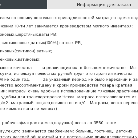
е
Информация для заказа
телем по пошиву постельных принадлежностей матрацев одеял по
жении 10-ти лет,занимается производством мягкого инвента
ролоновых,шерстяных,ваты РВ;
ти,синтипоновых,ватных(100%),ватных РВ;
ариковых(синтипон),ватных;
пленковых,ватиновых;
разного качества и реализации их в большом количестве. Мы
сутки, используя полностью ручной труд- это гарантия качества
АМ не один год. За указанный период не было нарекании и з
чество,ассортимент,цену и сроки производства товара Краткая
ии: Матрасы очень удобны в использовании,не тяжелые,практичны
 удобны для транспортировки.Чехол матраса изготавливается из
 г/м2 -матрасный тик,лен,поликоттон и х/б. Матрасы, легко перено
 ДЕЗ.КАМЕРАХ(не комкаются и не ли
 рабочего(матрас.одеяло,подушка) всего за 3550 тенге.
у,тех,кто занимается снабжением: больниц, гостинец, детских
етских лагерей,общежитий,и т.д постельными принадлежностями,у