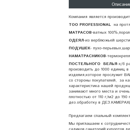
Описани
Компания является производи
TOO PROFESSIONAL
на протя
МАТРАСОВ
-ватных 100%,по
ОДЕЯЛ
-из верблюжьей шерс
ПОДУШЕК
- пухо-перьевых,ш
НАМАТРАСНИКОВ
-термокре
ПОСТЕЛЬНОГО БЕЛЬЯ
-х/б 
производить до 1000 единиц в 
изделия,которое прослужит В
со стороны покупателей, за ка
характеристика нашей продукц
занимают много места и очень
плотностью от 110 г/м2 до 190
дез.обработку в
Предлагаем спальный комплект
Мы приглашаем к сотрудничеств
садиков,санаторий.курортов,д