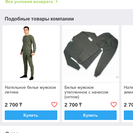
Все условия возврата
Подобные товары компании
Нательное белье мужское
Белье мужское
Нате
летнее
утепленное с начесом
зим
(оптом)
2 700
2 700
2 7
₸
₸
Купить
Купить