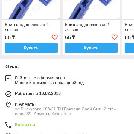
Бритва одноразовая 2
Бритва одноразовая 2
Брит
лезвия
лезвия
лезв
65
65
65
₸
₸
Купить
Купить
О нас
Рейтинг не сформирован
Менее 5 отзывов за последний год
Работает с 10.02.2015
г. Алматы
ул.Рыскулова 103/21 ТЦ Бакорда Срой Сити 2 этаж,
офис 89, Алматы, Казахстан
Контакты