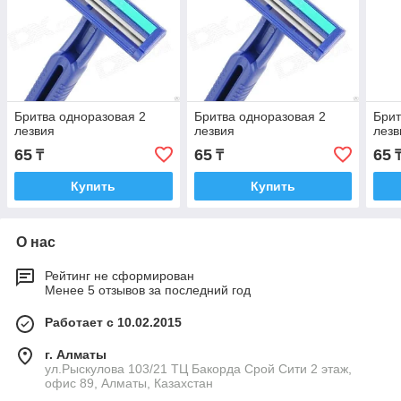
Бритва одноразовая 2
Бритва одноразовая 2
Брит
лезвия
лезвия
лезв
65
65
65
₸
₸
Купить
Купить
О нас
Рейтинг не сформирован
Менее 5 отзывов за последний год
Работает с 10.02.2015
г. Алматы
ул.Рыскулова 103/21 ТЦ Бакорда Срой Сити 2 этаж,
офис 89, Алматы, Казахстан