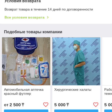
Условия возврата
Возврат товара в течение 14 дней по договоренности
Все условия возврата
Подобные товары компании
Автомобильная аптечка
Хирургические халаты
Рабо
красный футляр
темн
2 500
5 000
5 0
от
₸
₸