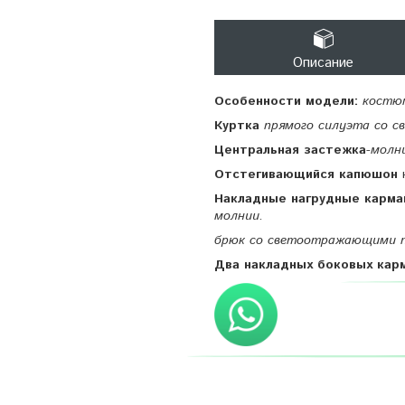
Описание
Особенности модели:
костюм
Куртка
прямого силуэта со 
Центральная застежка
-
молн
Отстегивающийся капюшон
Накладные нагрудные карм
молнии.
брюк со светоотражающими по
Два накладных боковых карм