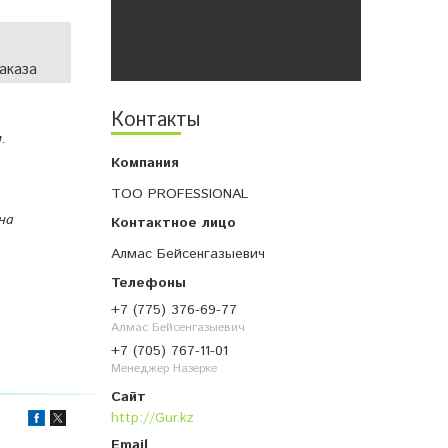
аказа
Контакты
.
ТОО PROFESSIONAL
на
Алмас Бейсенгазыевич
+7 (775) 376-69-77
Алмас Бейсенгазыевич
+7 (705) 767-11-01
Менеджер Назерке
http://Gur.kz