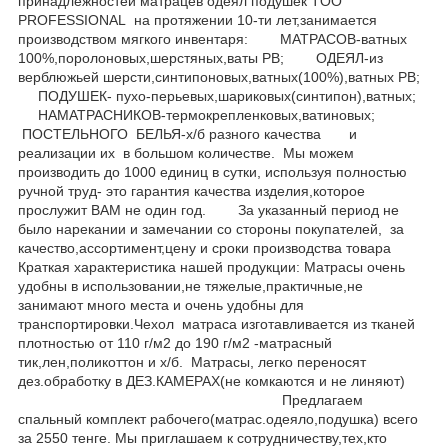
принадлежностей матрацев одеял подушек TOO
PROFESSIONAL на протяжении 10-ти лет,занимается
производством мягкого инвентаря: МАТРАСОВ-ватных
100%,поролоновых,шерстяных,ваты РВ; ОДЕЯЛ-из
верблюжьей шерсти,синтипоновых,ватных(100%),ватных РВ;
ПОДУШЕК- пухо-перьевых,шариковых(синтипон),ватных;
НАМАТРАСНИКОВ-термокрепленковых,ватиновых;
ПОСТЕЛЬНОГО БЕЛЬЯ-х/б разного качества и
реализации их в большом количестве. Мы можем
производить до 1000 единиц в сутки, используя полностью
ручной труд- это гарантия качества изделия,которое
прослужит ВАМ не один год. За указанный период не
было нарекании и замечании со стороны покупателей, за
качество,ассортимент,цену и сроки производства товара
Краткая характеристика нашей продукции: Матрасы очень
удобны в использовании,не тяжелые,практичные,не
занимают много места и очень удобны для
транспортировки.Чехол матраса изготавливается из тканей
плотностью от 110 г/м2 до 190 г/м2 -матрасный
тик,лен,поликоттон и х/б. Матрасы, легко переносят
дез.обработку в ДЕЗ.КАМЕРАХ(не комкаются и не линяют)
Предлагаем
спальный комплект рабочего(матрас.одеяло,подушка) всего
за 2550 тенге. Мы приглашаем к сотрудничеству,тех,кто