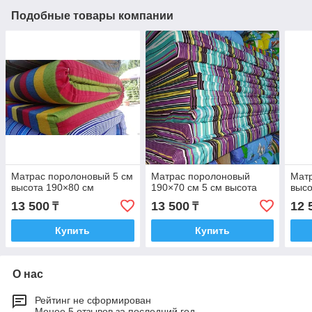
Подобные товары компании
Матрас поролоновый 5 см
Матрас поролоновый
Матр
высота 190×80 см
190×70 см 5 см высота
высо
13 500
13 500
12 
₸
₸
Купить
Купить
О нас
Рейтинг не сформирован
Менее 5 отзывов за последний год