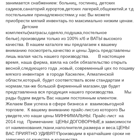
занимается снабжением: больниц, гостинец, детских
садиков,санаторий.курортов,детских лагерей,общежитий,и т.д
постельными принадлежностями,у нас Вы можете
приобрести мягкий инвентарь по максимально низким ценам.
Детские
комплекты(матрасы,одеяло,подушка,постельное
белье),производим только из 100% х/б и ВАТЫ высокого
качества. В нашем каталоге мы предлагаем к вашему
вниманию посмотреть,качество и цены.Здесь представлены
лишь малая часть нашего производства. В настоящее
время, наша фирма, взяла на себя обязательство открыть
весной,следующего года ,новый, современный цех по пошиву
мягкого инвентаря в городе Каскелен, Алматинской
области,который, будет соответствать всем стандартам и
нормам,так-же большой фирменный магазин,где будет
представленна вся продукция нашего производства. Мы
рады будем видеть Вас нашим постоянным клиентом.
Желаем Вам успеха в сфере бизнеса и взаимовыгодной
торговле. К вашему вниманию прайс-лист,из которого Вы
увидете,что наши цены МИННИМАЛЬНЫ. Прайс-лист на
2014 год Примечание: ЦЕНЫ ДОГОВОРНЫЕ,в зависимости
от наименования,ткани,наполнителя,размера и веса.ЦЕНЫ
ВАС ПРИЯТНО УДИВЯТ!Производим в кратчайшие сроки не
зависимо от качества и количества.