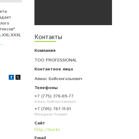
ета
адает
слого
тексов".
-XXL-XXXL
Контакты
ТОО PROFESSIONAL
Алмас Бейсенгазыевич
+7 (775) 376-69-77
Алмас Бейсенгазыевич
+7 (705) 767-11-01
Менеджер Назерке
http://Gur.kz