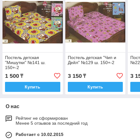
Постель детская
Постель детская "Чип и
Пост
"Мишутки" №141 ш.
Дейл" №129 ш. 150+-2
№224
150+-2
1 500
3 150
3 1
₸
₸
Купить
Купить
О нас
Рейтинг не сформирован
Менее 5 отзывов за последний год
Работает с 10.02.2015