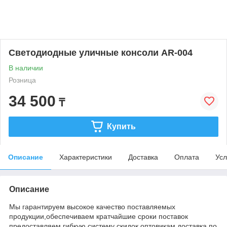
Светодиодные уличные консоли AR-004
В наличии
Розница
34 500
₸
Купить
Описание
Характеристики
Доставка
Оплата
Усл
Описание
Мы гарантируем высокое качество поставляемых
продукции,обеспечиваем кратчайшие сроки поставок
предоставляем гибкую систему скидок оптовикам доставка по