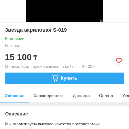
Звезда акриловая S-019
В наличии
Розница
15 100
₸
Минимальная сумма заказа на сайте — 20 000 ₸
Купить
Описание
Характеристики
Доставка
Оплата
Усл
Описание
Мы гарантируем высокое качество поставляемых