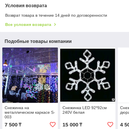
Условия возврата
Возврат товара в течение 14 дней по договоренности
Все условия возврата
Подобные товары компании
Снежинка на
Снежинка LED 92*92см
Снеж
металлическом каркасе S-
240V белая
дюра
003
7 500
15 000
4 5
₸
₸