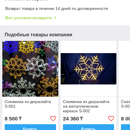
Возврат товара в течение 14 дней по договоренности
Все условия возврата
Подобные товары компании
Снежинка из дюралайта
Снежинка из дюралайта
Снеж
S-001
на металлическом
S-00
каркасе S-002
8 500
24 360
8 0
₸
₸
Купить
Купить