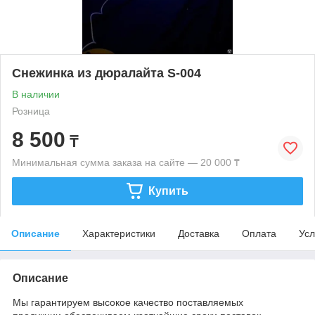
Снежинка из дюралайта S-004
В наличии
Розница
8 500
₸
Минимальная сумма заказа на сайте — 20 000 ₸
Купить
Описание
Характеристики
Доставка
Оплата
Усл
Описание
Мы гарантируем высокое качество поставляемых