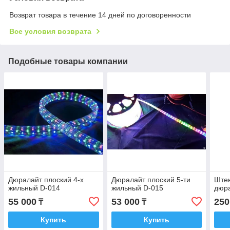
Возврат товара в течение 14 дней по договоренности
Все условия возврата
Подобные товары компании
Дюралайт плоский 4-х
Дюралайт плоский 5-ти
Ште
жильный D-014
жильный D-015
дюр
55 000
53 000
250
₸
₸
Купить
Купить