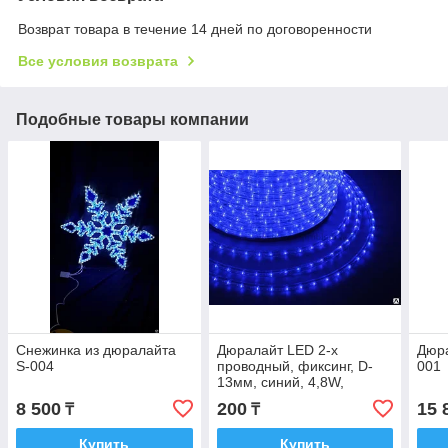
Возврат товара в течение 14 дней по договоренности
Все условия возврата
Подобные товары компании
Снежинка из дюралайта
Дюралайт LED 2-х
Дюра
S-004
проводный, фиксинг, D-
001
13мм, синий, 4,8W,
кратность резки
8 500
200
15 
₸
₸
Купить
Купить