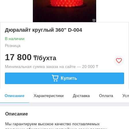
Дюралайт круглый 360" D-004
В наличии
Розница
17 800
₸/бухта
Минимальная сумма заказа на сайте — 20 000 ₸
Купить
Описание
Характеристики
Доставка
Оплата
Усл
Описание
Мы гарантируем высокое качество поставляемых