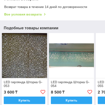
Возврат товара в течение 14 дней по договоренности
Все условия возврата
Подобные товары компании
LED гирлянда Шторка G-
LED гирлянда Шторка G-
LED 
053
054
055
3 600
8 500
2 7
₸
₸
Купить
Купить