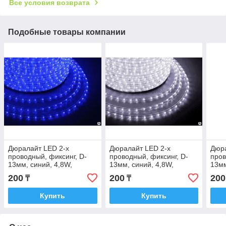
Все условия возврата
Подобные товары компании
Дюралайт LED 2-х
Дюралайт LED 2-х
Дюра
проводный, фиксинг, D-
проводный, фиксинг, D-
пров
13мм, синий, 4,8W,
13мм, синий, 4,8W,
13мм
кратность резки
кратность резки
крат
200
200
200
₸
₸
Купить
Купить