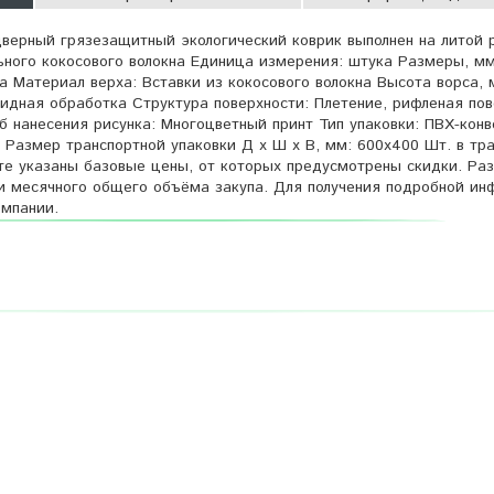
рный грязезащитный экологический коврик выполнен на литой 
льного кокосового волокна Единица измерения: штука Размеры, м
 Материал верха: Вставки из кокосового волокна Высота ворса, 
идная обработка Структура поверхности: Плетение, рифленая пов
б нанесения рисунка: Многоцветный принт Тип упаковки: ПВХ-конв
 Размер транспортной упаковки Д х Ш х В, мм: 600х400 Шт. в тр
айте указаны базовые цены, от которых предусмотрены скидки. Ра
ли месячного общего объёма закупа. Для получения подробной и
мпании.