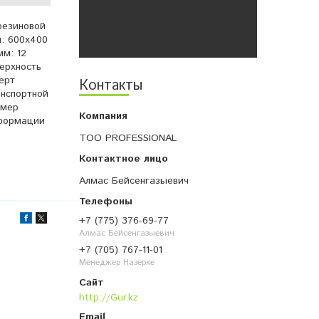
резиновой
м: 600х400
мм: 12
ерхность
ерт
Контакты
анспортной
змер
нформации
ТОО PROFESSIONAL
Алмас Бейсенгазыевич
+7 (775) 376-69-77
Алмас Бейсенгазыевич
+7 (705) 767-11-01
Менеджер Назерке
http://Gur.kz