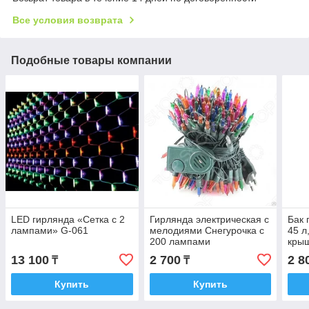
Все условия возврата
Подобные товары компании
LED гирлянда «Сетка с 2
Гирлянда электрическая с
Бак 
лампами» G-061
мелодиями Снегурочка с
45 л
200 лампами
крыш
13 100
2 700
2 8
₸
₸
Купить
Купить