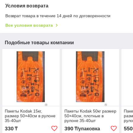
Условия возврата
Возврат товара в течение 14 дней по договоренности
Все условия возврата
Подобные товары компании
Пакеты Kodak 15кг,
Пакеты Kodak 50кг размер
Паке
размер 50×40см в рулоне
50×40см, плотные в
разм
35-40шт
рулоне 35-40шт
руло
330
390
550
₸
₸/упаковка