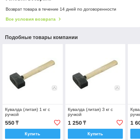
Возврат товара в течение 14 дней по договоренности
Все условия возврата
Подобные товары компании
Кувалда (литая) 1 кг с
Кувалда (литая) 3 кг с
Кува
ручкой
ручкой
ручк
550
1 250
1 6
₸
₸
Купить
Купить