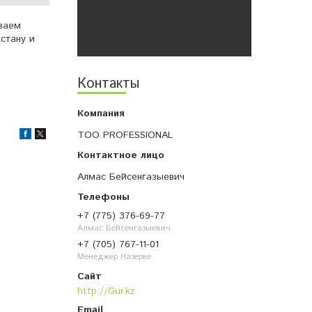
иваем
стану и
Контакты
ТОО PROFESSIONAL
Алмас Бейсенгазыевич
+7 (775) 376-69-77
Алмас Бейсенгазыевич
+7 (705) 767-11-01
Менеджер Назерке
http://Gur.kz