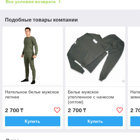
Все условия возврата
Подобные товары компании
Нательное белье мужское
Белье мужское
Нате
летнее
утепленное с начесом
зим
(оптом)
2 700
2 700
2 7
₸
₸
Купить
Купить