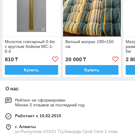
Молоток слесарный 0.4кг
Ватный матрас 190×150
Матр
с круглым бойком МС-1-
см
разм
0.4
5кг
810
20 000
2 8
₸
₸
Купить
Купить
О нас
Рейтинг не сформирован
Менее 5 отзывов за последний год
Работает с 10.02.2015
г. Алматы
ул.Рыскулова 103/21 ТЦ Бакорда Срой Сити 2 этаж,