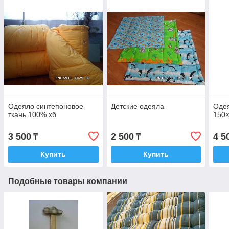
Одеяло синтепоновое
Детские одеяла
Оде
ткань 100% хб
150
3 500
2 500
4 5
₸
₸
Купить
Купить
Подобные товары компании