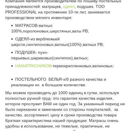
Компания является производителем по пошиву постельных
принадлежностей: матрацев,
одеял
, подушек. TOO
PROFESSIONAL на протяжении 10-ти лет, занимается
производством мягкого инвентаря:
МАТРАСОВ-ватных
100%,поролоновых,шерстяных,ваты РВ;
ОДЕЯЛ-из верблюжьей
шерсти,синтипоновых,ватных(100%),ватных РВ;
ПОДУШЕК- пухо-
перьевых,шариковых(синтипон),ватных;
НАМАТРАСНИКОВ
-термокрепленковых,ватиновых;
ПОСТЕЛЬНОГО БЕЛЬЯ-х/б разного качества и
реализации их в большом количестве.
Мы можем производить до 1000 единиц в сутки, используя
полностью ручной труд- это гарантия качества изделия,
которое прослужит ВАМ не один год. За указанный период не
было нарекании и замечании со стороны покупателей, за
качество, ассортимент, цену и сроки производства товара
Краткая характеристика нашей продукции: Матрасы очень
удобны в использовании, не тяжелые, практичные, не