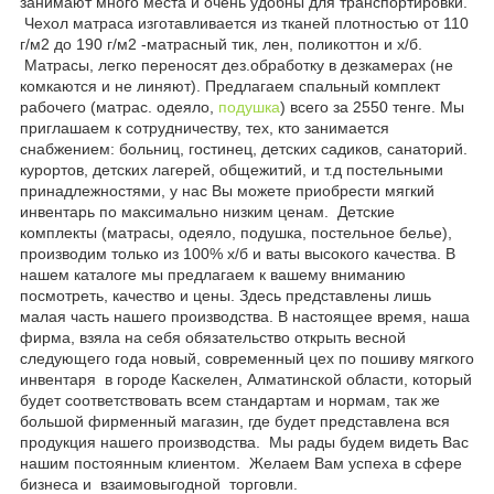
занимают много места и очень удобны для транспортировки.
Чехол матраса изготавливается из тканей плотностью от 110
г/м2 до 190 г/м2 -матрасный тик, лен, поликоттон и х/б.
Матрасы, легко переносят дез.обработку в дезкамерах (не
комкаются и не линяют). Предлагаем спальный комплект
рабочего (матрас. одеяло,
подушка
) всего за 2550 тенге. Мы
приглашаем к сотрудничеству, тех, кто занимается
снабжением: больниц, гостинец, детских садиков, санаторий.
курортов, детских лагерей, общежитий, и т.д постельными
принадлежностями, у нас Вы можете приобрести мягкий
инвентарь по максимально низким ценам. Детские
комплекты (матрасы, одеяло, подушка, постельное белье),
производим только из 100% х/б и ваты высокого качества. В
нашем каталоге мы предлагаем к вашему вниманию
посмотреть, качество и цены. Здесь представлены лишь
малая часть нашего производства. В настоящее время, наша
фирма, взяла на себя обязательство открыть весной
следующего года новый, современный цех по пошиву мягкого
инвентаря в городе Каскелен, Алматинской области, который
будет соответствовать всем стандартам и нормам, так же
большой фирменный магазин, где будет представлена вся
продукция нашего производства. Мы рады будем видеть Вас
нашим постоянным клиентом. Желаем Вам успеха в сфере
бизнеса и взаимовыгодной торговли.