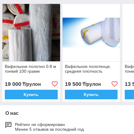
Вафельное полотно 0.8 м
Вафельное полотенце,
Вафе
тонкий 100 грамм
средняя плотность
тонк
19 000
19 500
13 
₸/рулон
₸/рулон
Купить
Купить
О нас
Рейтинг не сформирован
Менее 5 отзывов за последний год