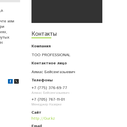
а.
чте или
при
иях,
Контакты
нутых
кН
ТОО PROFESSIONAL
Алмас Бейсенгазыевич
+7 (775) 376-69-77
Алмас Бейсенгазыевич
+7 (705) 767-11-01
Менеджер Назерке
http://Gur.kz