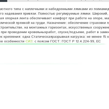
шютного типа с наплечными и набедренными лямками из полиамид
го надевания привязи. Полностью регулируемые лямки. Широкий,
ая опорная лента обеспечивает комфорт при работе на опоре, ма
лической пряжкой на груди. Назначение: обеспечение страховки 
строительстве, на монтажных горизонтах, искусственных сооружен
 при проведении кровельныхработ, спуске/подъеме, работ в замк
ек крепления: одна Статическаяразрывная нагрузка: не менее 15 
ые особенности
СИЗ
: с поясом ГОСТ: ГОСТ Р 12.4.224-99, ЕС