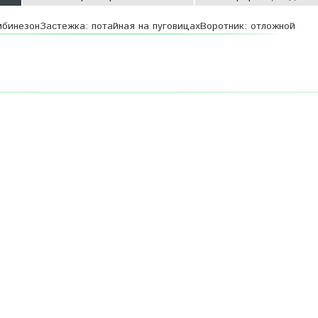
омбинезонЗастежка: потайная на пуговицахВоротник: отложной