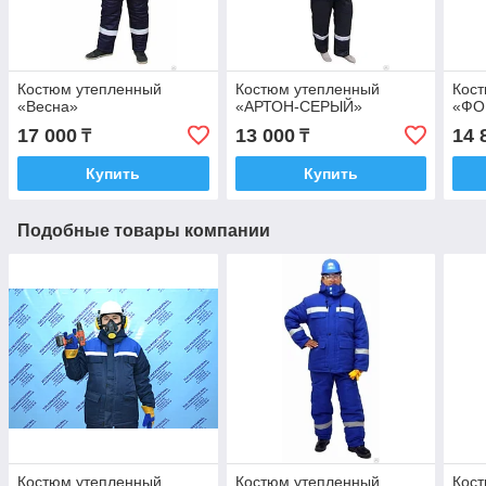
Костюм утепленный
Костюм утепленный
Кос
«Весна»
«АРТОН-СЕРЫЙ»
«ФО
17 000
13 000
14 
₸
₸
Купить
Купить
Подобные товары компании
Костюм утепленный
Костюм утепленный
Кос