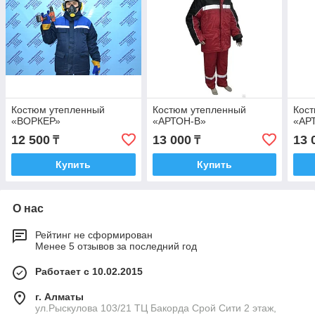
Костюм утепленный
Костюм утепленный
Кос
«ВОРКЕР»
«АРТОН-B»
«АР
12 500
13 000
13 
₸
₸
Купить
Купить
О нас
Рейтинг не сформирован
Менее 5 отзывов за последний год
Работает с 10.02.2015
г. Алматы
ул.Рыскулова 103/21 ТЦ Бакорда Срой Сити 2 этаж,