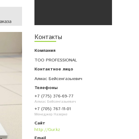
аказа
Контакты
ТОО PROFESSIONAL
Алмас Бейсенгазыевич
+7 (775) 376-69-77
Алмас Бейсенгазыевич
+7 (705) 767-11-01
Менеджер Назерке
http://Gur.kz