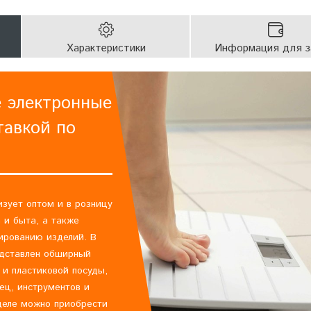
Характеристики
Информация для з
 электронные
тавкой по
зует оптом и в розницу
 и быта, а также
ированию изделий. В
едставлен обширный
 и пластиковой посуды,
нец, инструментов и
деле можно приобрести