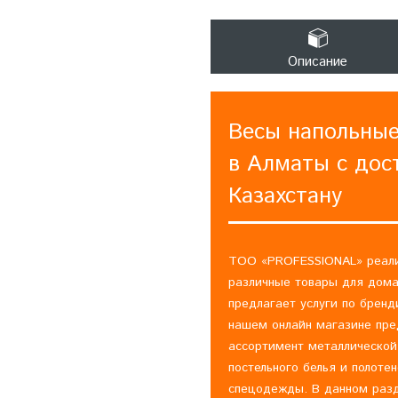
Описание
Весы напольные
в Алматы с дос
Казахстану
ТОО «PROFESSIONAL» реали
различные товары для дома
предлагает услуги по бренд
нашем онлайн магазине пр
ассортимент металлической
постельного белья и полоте
спецодежды. В данном раз