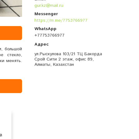
gur.kz@mail.ru
https://m.me/7753766977
+77753766977
и, большой
ул.Рыскулова 103/21 ТЦ Бакорда
е стекло,
Срой Сити 2 этаж, офис 89,
ки менять.
Алматы, Казахстан
й