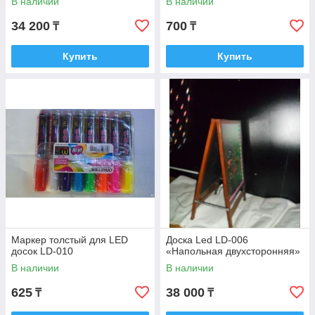
В наличии
В наличии
34 200
700
₸
₸
Купить
Купить
Маркер толстый для LED
Доска Led LD-006
досок LD-010
«Напольная двухсторонняя»
В наличии
В наличии
625
38 000
₸
₸